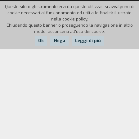
Questo sito o gli strumenti terzi da questo utilizzati si avvalgono di
cookie necessari al funzionamento ed utili alle finalità illustrate
nella cookie policy.
Chiudendo questo banner o proseguendo la navigazione in altro
modo, acconsenti all'uso dei cookie.
Ok
Nega
Leggi di più
Nazione:
Anno:
Durata:
Italia
1994
11'
Il cartone animato
City-Game
si sviluppa come
un videogioco. Un bambino, un mattino, si alza, si
lava, si veste e poi si mette a giocare con il suo
computer. Il video-game riproduce le difficolt`
che incontra un personaggio che vive in citt`.
Scopo del lavoro, oltre a far conoscere in modo
pratico come si realizza un cartone animato, è di