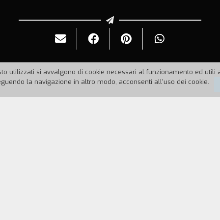
to utilizzati si avvalgono di cookie necessari al funzionamento ed utili all
uendo la navigazione in altro modo, acconsenti all'uso dei cookie.
93
Durata:
10'
rte sul pensiero della morte, accompagnato da imma
contrappone al pieno, la fugacit` delle cose e l'angos