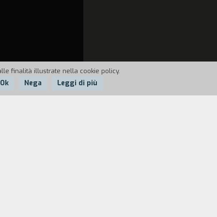
e finalità illustrate nella cookie policy.
Ok
Nega
Leggi di più
gini che ritraggono l'interprete,
cia del nulla perdono vigore di fronte ad