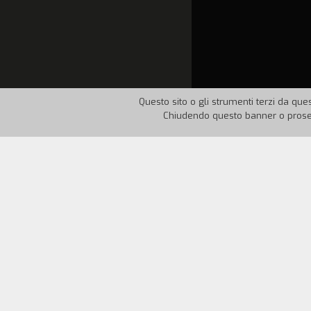
Questo sito o gli strumenti terzi da ques
Chiudendo questo banner o proseg
Nazione:
Italia
Anno:
19
Una sorta di monologo interiore che ve
Astrid, incinta di sei mesi. Il vuoto si 
una vita che si sta formando.