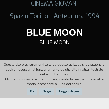
CINEMA GIOVANI
Spazio Torino - Anteprima 1994
BLUE MOON
BLUE MOON
Questo sito o gli strumenti terzi da questo utilizzati si avvalgono di
cookie necessari al funzionamento ed utili alle finalità illustrate
nella cookie policy.
Chiudendo questo banner o proseguendo la navigazione in altro
modo, acconsenti all'uso dei cookie.
Ok
Nega
Leggi di più
Nazione:
Anno:
Durata: