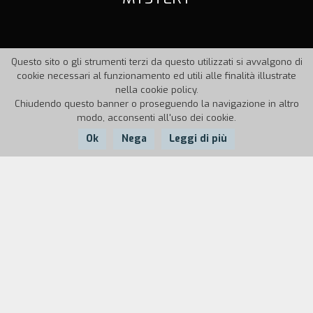
Questo sito o gli strumenti terzi da questo utilizzati si avvalgono di
cookie necessari al funzionamento ed utili alle finalità illustrate
nella cookie policy.
Chiudendo questo banner o proseguendo la navigazione in altro
modo, acconsenti all'uso dei cookie.
Ok
Nega
Leggi di più
Nazione:
Anno:
Durata:
Italia
1994
10'
Un uomo sfortunato, invece di godersi il
weekend, si procura un incidente e vive una
strana avventura con il proprio televisore.