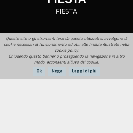
FIESTA
Questo sito o gli strumenti terzi da questo utilizzati si avvalgono di
cookie necessari al funzionamento ed utili alle finalità illustrate nella
cookie policy.
Chiudendo questo banner o proseguendo la navigazione in altro
modo, acconsenti all'uso dei cookie.
Ok
Nega
Leggi di più
Nazione:
Anno:
Durata:
Italia
1994
23'
Giallo scolastico, nel quale si racconta di un piano
organizzato da dodici ragazzi per poter
festeggiare di notte, nella scuola deserta, contro