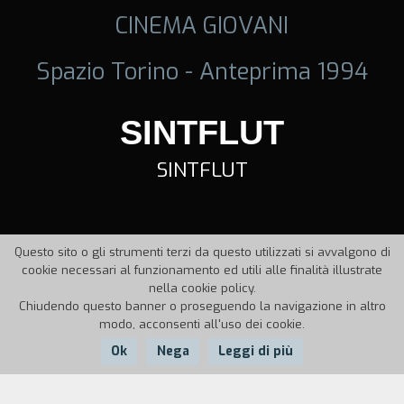
CINEMA GIOVANI
Spazio Torino - Anteprima 1994
SINTFLUT
SINTFLUT
Questo sito o gli strumenti terzi da questo utilizzati si avvalgono di
cookie necessari al funzionamento ed utili alle finalità illustrate
nella cookie policy.
Chiudendo questo banner o proseguendo la navigazione in altro
modo, acconsenti all'uso dei cookie.
Ok
Nega
Leggi di più