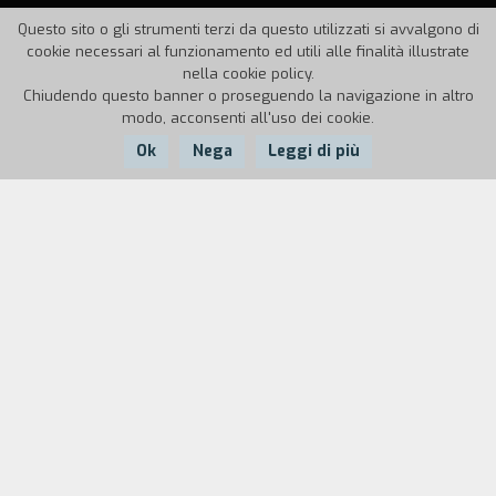
Questo sito o gli strumenti terzi da questo utilizzati si avvalgono di
cookie necessari al funzionamento ed utili alle finalità illustrate
nella cookie policy.
Chiudendo questo banner o proseguendo la navigazione in altro
modo, acconsenti all'uso dei cookie.
Ok
Nega
Leggi di più
Nazione:
Anno:
Durata:
Italia
1994
7'30''
Sequenza minimale di volti di filosofi intenti a
seguire i propri pensieri (più o meno) sublimi in
uno spazio indefinito. Esercizi di stile sui
micromovimenti.