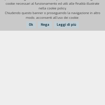
cookie necessari al funzionamento ed utili alle finalità illustrate
nella cookie policy.
Chiudendo questo banner o proseguendo la navigazione in altro
modo, acconsenti all'uso dei cookie.
Ok
Nega
Leggi di più
Nazione:
Anno:
Durata:
Irlanda
1995
11'
Il cortometraggio, rielaborazione di materiale
girato per Duchovnye golosa, nasce come regalo
al critico e storico Hans Schlegel. Le immagini
documentarie dei soldati al confine tra Tajikistan
e Afghanistan diventano espressione di una
parabola: i ragazzi continuamente sospesi tra la
pace e la guerra personificano la difficolt` per la