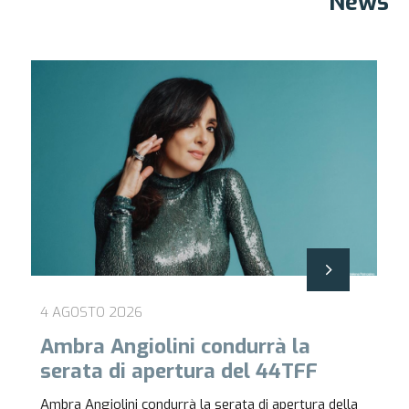
News
6 MARZO 2026
Open call! Sono aperte le
selezioni dei film per il 44° TFF
lla
Sono aperte le iscrizioni dei film al 44° Torino Film