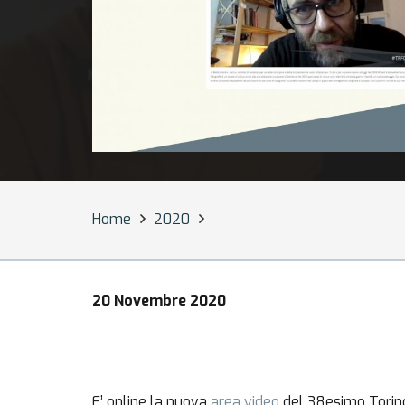
Home
2020
20 Novembre 2020
E’ online la nuova
area video
del 38esimo Torino