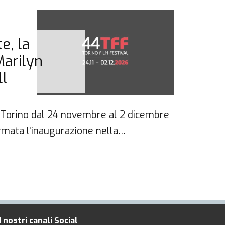
30 No
e, la
DIA
Marilyn
Sab
ll
 a Torino dal 24 novembre al 2 dicembre
Ultimo
rmata l’inaugurazione nella…
Festiv
cerim
I nostri canali Social