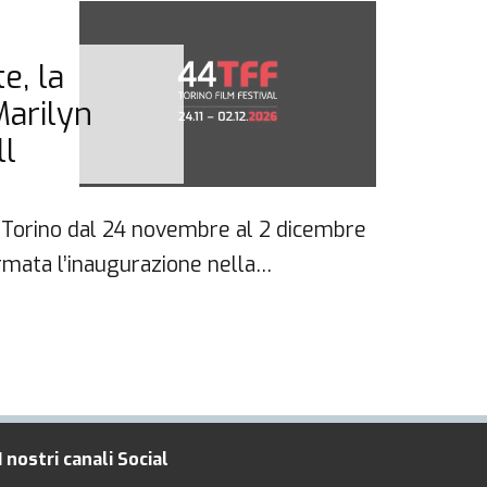
30 No
e, la
DIA
Marilyn
Sab
ll
 a Torino dal 24 novembre al 2 dicembre
Ultimo
rmata l’inaugurazione nella…
Festiv
cerim
I nostri canali Social