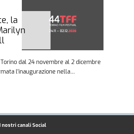
30 No
e, la
DIA
Marilyn
Sab
ll
 a Torino dal 24 novembre al 2 dicembre
Ultimo
rmata l’inaugurazione nella…
Festiv
cerim
I nostri canali Social