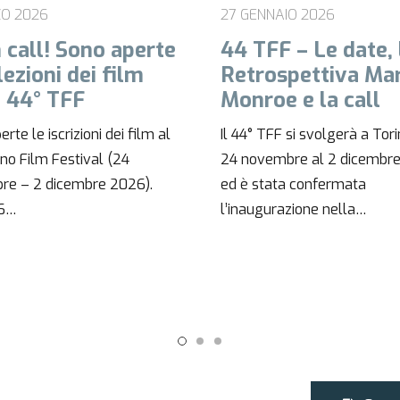
NAIO 2026
30 NOVEMBRE 2025
F – Le date, la
DIARIO DEL GIOR
ospettiva Marilyn
– Sabato 29 nov
oe e la call
Ultimo giorno da sogno! La
TFF si svolgerà a Torino dal
edizione del Torino Film Fes
embre al 2 dicembre 2026
chiude tra applausi, proiezio
ata confermata
imperdibili e la cerimonia…
urazione nella…