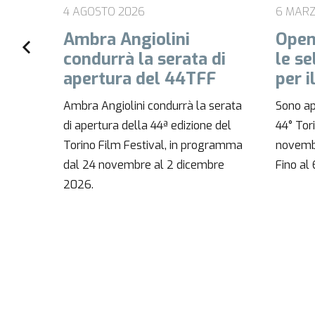
6 MARZO 2026
27 GEN
Open call! Sono aperte
44 TF
di
le selezioni dei film
Retr
F
per il 44° TFF
Monr
serata
Sono aperte le iscrizioni dei film al
Il 44° 
 del
44° Torino Film Festival (24
24 nov
gramma
novembre – 2 dicembre 2026).
ed è st
bre
Fino al 6…
l’inaug