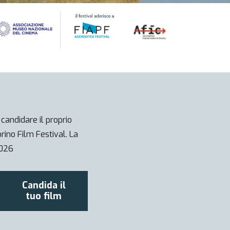
 candidare il proprio
orino Film Festival. La
2026
Candida il
tuo film