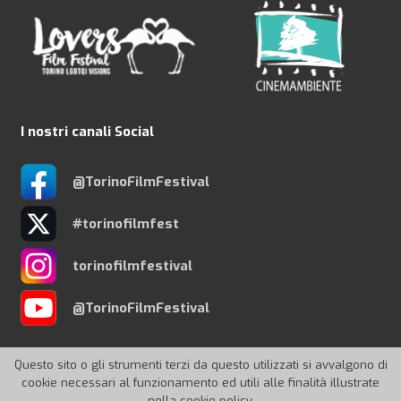
I nostri canali Social
@TorinoFilmFestival
#torinofilmfest
torinofilmfestival
@TorinoFilmFestival
Questo sito o gli strumenti terzi da questo utilizzati si avvalgono di
cookie necessari al funzionamento ed utili alle finalità illustrate
nella cookie policy.