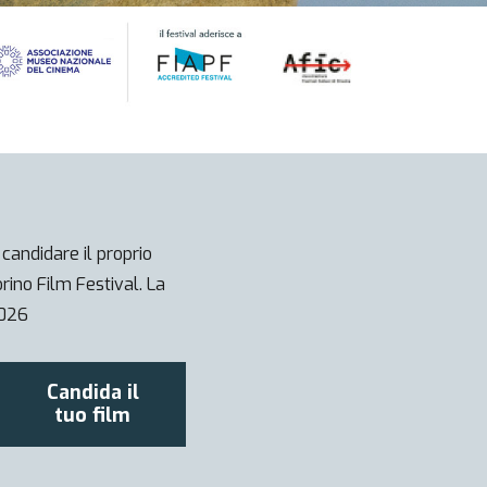
 candidare il proprio
orino Film Festival. La
2026
Candida il
tuo film