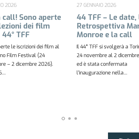
NAIO 2026
30 NOVEMBRE 2025
F – Le date, la
DIARIO DEL GIOR
ospettiva Marilyn
– Sabato 29 nov
oe e la call
Ultimo giorno da sogno! La
TFF si svolgerà a Torino dal
edizione del Torino Film Fes
embre al 2 dicembre 2026
chiude tra applausi, proiezio
ata confermata
imperdibili e la cerimonia…
urazione nella…