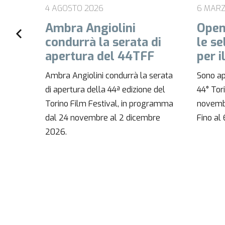
6 MARZO 2026
27 GEN
Open call! Sono aperte
44 TF
di
le selezioni dei film
Retr
F
per il 44° TFF
Monr
serata
Sono aperte le iscrizioni dei film al
Il 44° 
 del
44° Torino Film Festival (24
24 nov
gramma
novembre – 2 dicembre 2026).
ed è st
bre
Fino al 6…
l’inaug