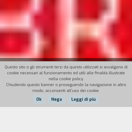
35° TORINO FILM FESTIVAL
Questo sito o gli strumenti terzi da questo utilizzati si avvalgono di
cookie necessari al funzionamento ed utili alle finalità illustrate
nella cookie policy.
24 novembre - 2 dicembre 2017
Chiudendo questo banner o proseguendo la navigazione in altro
modo, acconsenti all'uso dei cookie.
Direttore: Emanuela Martini
Ok
Nega
Leggi di più
I film del